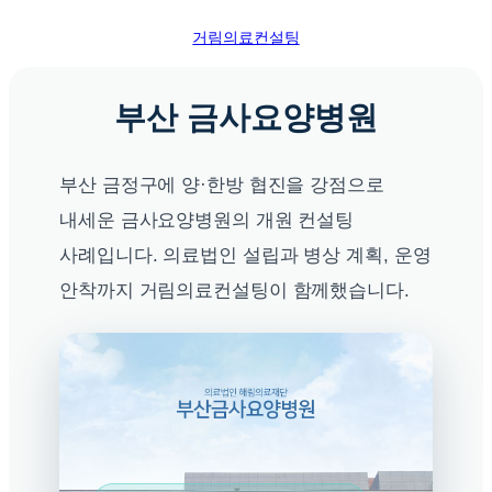
콘
거림의료컨설팅
텐
츠
로
부산 금사요양병원
바
로
가
부산 금정구에 양·한방 협진을 강점으로
기
내세운 금사요양병원의 개원 컨설팅
사례입니다. 의료법인 설립과 병상 계획, 운영
안착까지 거림의료컨설팅이 함께했습니다.