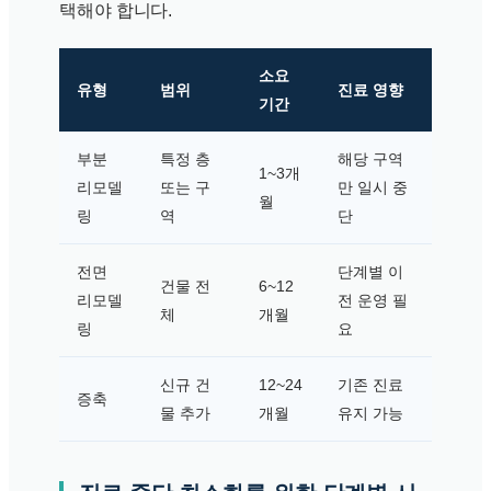
택해야 합니다.
소요
유형
범위
진료 영향
기간
부분
특정 층
해당 구역
1~3개
리모델
또는 구
만 일시 중
월
링
역
단
전면
단계별 이
건물 전
6~12
리모델
전 운영 필
체
개월
링
요
신규 건
12~24
기존 진료
증축
물 추가
개월
유지 가능