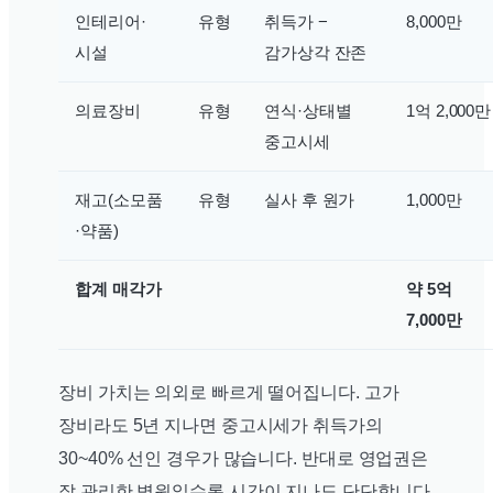
인테리어·
유형
취득가 −
8,000만
시설
감가상각 잔존
의료장비
유형
연식·상태별
1억 2,000만
중고시세
재고(소모품
유형
실사 후 원가
1,000만
·약품)
합계 매각가
약 5억
7,000만
장비 가치는 의외로 빠르게 떨어집니다. 고가
장비라도 5년 지나면 중고시세가 취득가의
30~40% 선인 경우가 많습니다. 반대로 영업권은
잘 관리한 병원일수록 시간이 지나도 단단합니다.