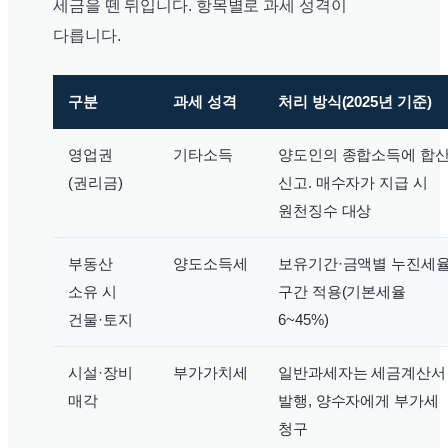
세금을 뗀 뒤입니다. 항목별로 과세 성격이
다릅니다.
구분
과세 성격
처리 방식(2025년 기준)
영업권
기타소득
양도인의 종합소득에 합
(권리금)
신고. 매수자가 지급 시
원천징수 대상
부동산
양도소득세
보유기간·금액별 누진세
소유 시
구간 적용(기본세율
건물·토지
6~45%)
시설·장비
부가가치세
일반과세자는 세금계산서
매각
발행, 양수자에게 부가세
청구