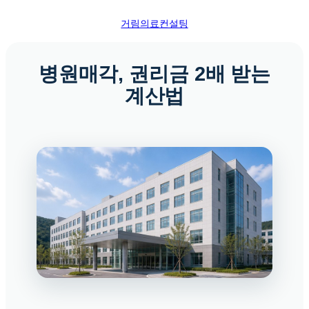
콘
거림의료컨설팅
텐
츠
로
병원매각, 권리금 2배 받는
바
계산법
로
가
기