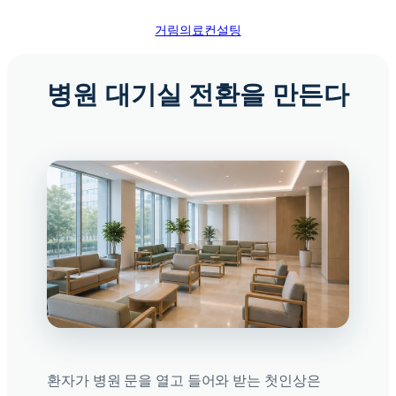
콘
거림의료컨설팅
텐
츠
로
병원 대기실 전환을 만든다
바
로
가
기
환자가 병원 문을 열고 들어와 받는 첫인상은